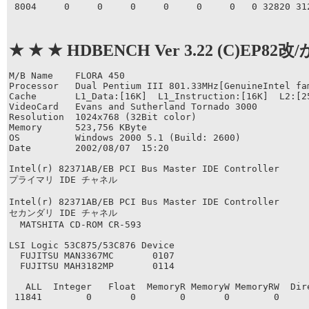
 8004     0     0     0     0     0     0   0 32820 31
★ ★ ★ HDBENCH Ver 3.22 (C)EP82改
M/B Name    FLORA 450  

Processor   Dual Pentium III 801.33MHz[GenuineIntel fam
Cache       L1_Data:[16K]  L1_Instruction:[16K]  L2:[25
VideoCard   Evans and Sutherland Tornado 3000  

Resolution  1024x768 (32Bit color)  

Memory      523,756 KByte  

OS          Windows 2000 5.1 (Build: 2600)   

Date        2002/08/07  15:20  

Intel(r) 82371AB/EB PCI Bus Master IDE Controller

プライマリ IDE チャネル

Intel(r) 82371AB/EB PCI Bus Master IDE Controller

セカンダリ IDE チャネル

  MATSHITA CD-ROM CR-593

LSI Logic 53C875/53C876 Device

  FUJITSU MAN3367MC       0107

  FUJITSU MAH3182MP       0114

   ALL  Integer   Float  MemoryR MemoryW MemoryRW  Dire
 11841        0       0        0       0        0      