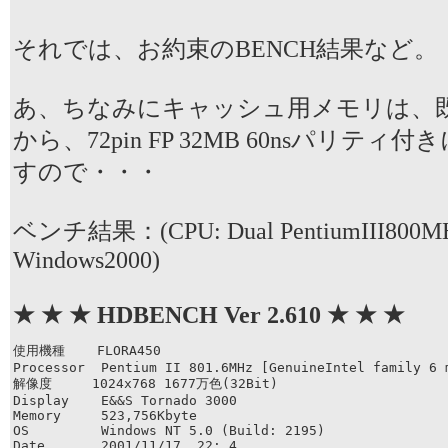
それでは、お約束のBENCH結果など。
あ、ちなみにキャッシュ用メモリは、既存
から、72pin FP 32MB 60nsパリテ
すので・・・
ベンチ結果：(CPU: Dual PentiumIII800MH
Windows2000)
★ ★ ★ HDBENCH Ver 2.610 ★ ★ ★
使用機種    FLORA450

Processor  Pentium II 801.6MHz [GenuineIntel family 6 m
解像度     1024x768 1677万色(32Bit)  

Display    E&&S Tornado 3000

Memory     523,756Kbyte

OS         Windows NT 5.0 (Build: 2195)  

Date       2001/11/17  22: 4
