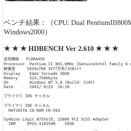
ベンチ結果：（CPU: Dual PentiumIII800M
Windows2000）
★ ★ ★ HDBENCH Ver 2.610 ★ ★ ★
使用機種   FLORA450

Processor  Pentium II 801.6MHz [GenuineIntel family 6 m
解像度     1024x768 1677万色(32Bit)  

Display    E&&S Tornado 3000

Memory     523,756Kbyte

OS         Windows NT 5.0 (Build: 2195)  

Date       2001/ 9/23  16:18

プライマリ IDE チャネル

プライマリ IDE チャネル

  MATSHITA CD-ROM CR-593

Symbios Logic 875XS|D, 2280X PCI SCSI Adapter

  IBM     DPSS-318350N    S93D
