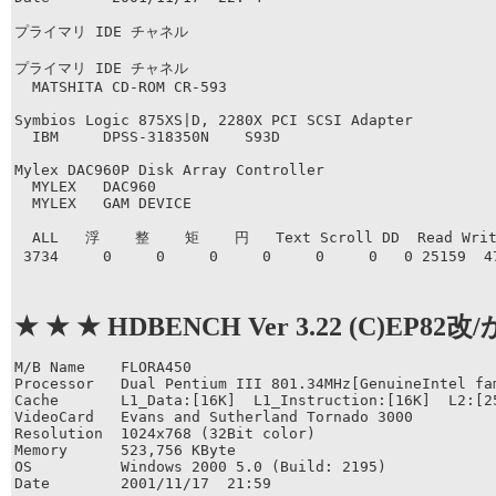
プライマリ IDE チャネル

プライマリ IDE チャネル

  MATSHITA CD-ROM CR-593

Symbios Logic 875XS|D, 2280X PCI SCSI Adapter

  IBM     DPSS-318350N    S93D

Mylex DAC960P Disk Array Controller

  MYLEX   DAC960              

  MYLEX   GAM DEVICE          

  ALL   浮    整    矩    円   Text Scroll DD  Read Write
 3734     0     0     0     0     0     0   0 25159  4
★ ★ ★ HDBENCH Ver 3.22 (C)EP82改
M/B Name    FLORA450  

Processor   Dual Pentium III 801.34MHz[GenuineIntel fam
Cache       L1_Data:[16K]  L1_Instruction:[16K]  L2:[25
VideoCard   Evans and Sutherland Tornado 3000  

Resolution  1024x768 (32Bit color)  

Memory      523,756 KByte  

OS          Windows 2000 5.0 (Build: 2195)   

Date        2001/11/17  21:59  
