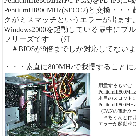
PentiumIII850MHz(FC-PGA)をPL-i
PentiumIII800MHz(SECC2)と交換
クがミスマッチというエラーが出ます
Windows2000を起動している最中に
フリーズです （汗
＃BIOSが8倍までしか対応してない
・・・素直に800MHzで我慢することに
用意するものは
PentiumIII80
本目のスロットに
PentiumIII8
（FANの電源ケ
＃ちゃんと付け
エラーが起動時