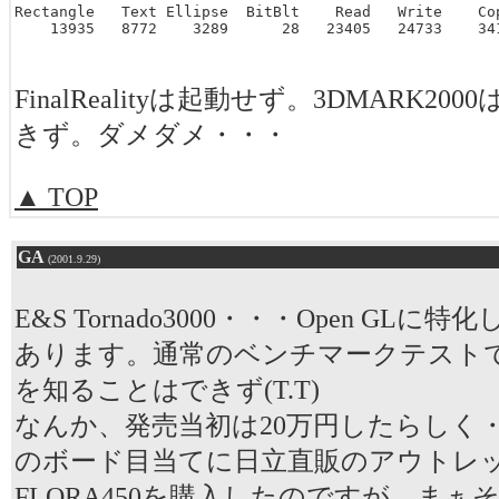
Rectangle   Text Ellipse  BitBlt    Read   Write    Cop
    13935   8772    3289      28   23405   24733    34
FinalRealityは起動せず。3DMARK2
きず。ダメダメ・・・
▲ TOP
GA
(2001.9.29)
E&S Tornado3000・・・Open GL
あります。通常のベンチマークテスト
を知ることはできず(T.T)
なんか、発売当初は20万円したらしく
のボード目当てに日立直販のアウトレ
FLORA450を購入したのですが。まぁ