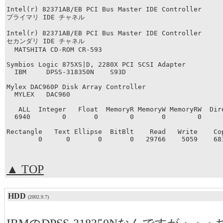
Intel(r) 82371AB/EB PCI Bus Master IDE Controller

プライマリ IDE チャネル

Intel(r) 82371AB/EB PCI Bus Master IDE Controller

セカンダリ IDE チャネル

  MATSHITA CD-ROM CR-593

Symbios Logic 875XS|D, 2280X PCI SCSI Adapter

  IBM     DPSS-318350N    S93D

Mylex DAC960P Disk Array Controller

  MYLEX   DAC960              

   ALL  Integer   Float  MemoryR MemoryW MemoryRW  Dire
  6940        0       0        0       0        0      
Rectangle   Text Ellipse  BitBlt    Read   Write    Cop
        0      0       0       0   29766    5059    68
▲ TOP
HDD
(2002.9.7)