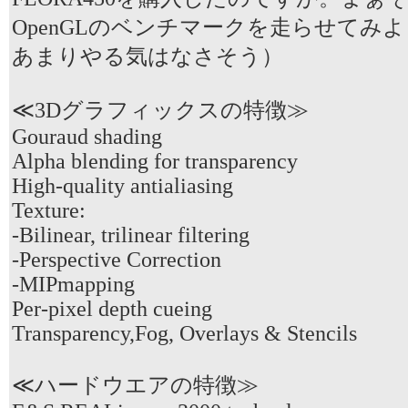
OpenGLのベンチマークを走らせてみ
あまりやる気はなさそう）
≪3Dグラフィックスの特徴≫
Gouraud shading
Alpha blending for transparency
High-quality antialiasing
Texture:
-Bilinear, trilinear filtering
-Perspective Correction
-MIPmapping
Per-pixel depth cueing
Transparency,Fog, Overlays & Stencils
≪ハードウエアの特徴≫