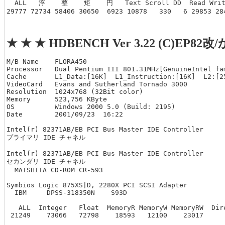
  ALL   浮    整    矩    円   Text Scroll DD  Read Write
29777 72734 58406 30650  6923 10878   330   6 29853 28
★ ★ ★ HDBENCH Ver 3.22 (C)EP82改
M/B Name    FLORA450  

Processor   Dual Pentium III 801.31MHz[GenuineIntel fam
Cache       L1_Data:[16K]  L1_Instruction:[16K]  L2:[25
VideoCard   Evans and Sutherland Tornado 3000  

Resolution  1024x768 (32Bit color)  

Memory      523,756 KByte  

OS          Windows 2000 5.0 (Build: 2195)   

Date        2001/09/23  16:22  

Intel(r) 82371AB/EB PCI Bus Master IDE Controller

プライマリ IDE チャネル

Intel(r) 82371AB/EB PCI Bus Master IDE Controller

セカンダリ IDE チャネル

  MATSHITA CD-ROM CR-593

Symbios Logic 875XS|D, 2280X PCI SCSI Adapter

  IBM     DPSS-318350N    S93D

   ALL  Integer   Float  MemoryR MemoryW MemoryRW  Dire
 21249    73066   72798    18593   12100    23017      