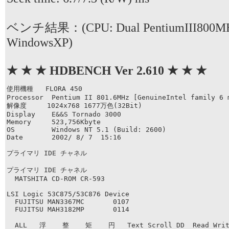
ベンチ結果：(CPU: Dual PentiumIII800MH
WindowsXP)
★ ★ ★ HDBENCH Ver 2.610 ★ ★ ★
使用機種   FLORA 450

Processor  Pentium II 801.6MHz [GenuineIntel family 6 m
解像度     1024x768 1677万色(32Bit)  

Display    E&&S Tornado 3000

Memory     523,756Kbyte

OS         Windows NT 5.1 (Build: 2600)  

Date       2002/ 8/ 7  15:16

プライマリ IDE チャネル

プライマリ IDE チャネル

  MATSHITA CD-ROM CR-593

LSI Logic 53C875/53C876 Device

  FUJITSU MAN3367MC       0107

  FUJITSU MAH3182MP       0114

  ALL   浮    整    矩    円   Text Scroll DD  Read Write