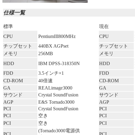
仕様一覧
標準
現在
CPU
PentiumIII800MHz
CPU
チップセット
440BX AGPset
チップセット
メモリ
256MB
メモリ
HDD
IBM DPSS-318350N
HDD
FDD
3.5インチ×1
FDD
CD-ROM
40倍速
CD-ROM
GA
REALimage3000
GA
サウンド
Crystal SoundFusion
サウンド
AGP
E&S Tornado3000
AGP
PCI
Crystal SoundFusion
PCI
PCI
空き
PCI
PCI
空き
PCI
(Tornado3000電源供
PCI
PCI