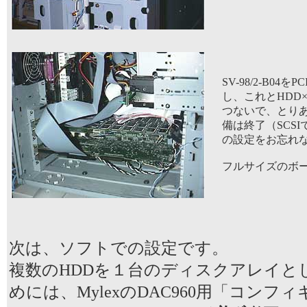
SV-98/2-B0
し、これとHDD×
つないで、とり
備は終了（SCS
の設定をお忘れ
フルサイズのボード
次は、ソフトでの設定です。
複数のHDDを１台のディスクアレイと
めには、MylexのDAC960用「コンフ