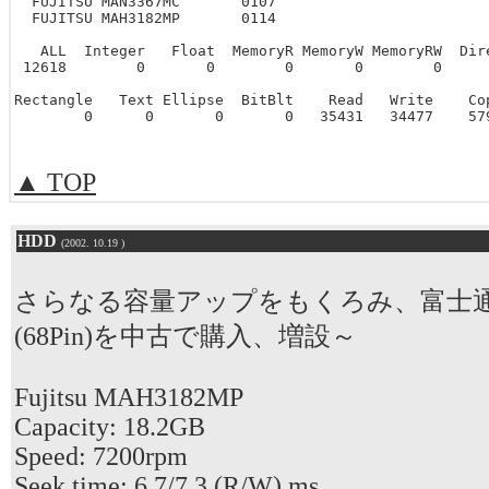
  FUJITSU MAN3367MC       0107

  FUJITSU MAH3182MP       0114

   ALL  Integer   Float  MemoryR MemoryW MemoryRW  Dire
 12618        0       0        0       0        0      
Rectangle   Text Ellipse  BitBlt    Read   Write    Cop
        0      0       0       0   35431   34477    57
▲ TOP
HDD
(2002. 10.19 )
さらなる容量アップをもくろみ、富士通のM
(68Pin)を中古で購入、増設～
Fujitsu MAH3182MP
Capacity: 18.2GB
Speed: 7200rpm
Seek time: 6.7/7.3 (R/W) ms