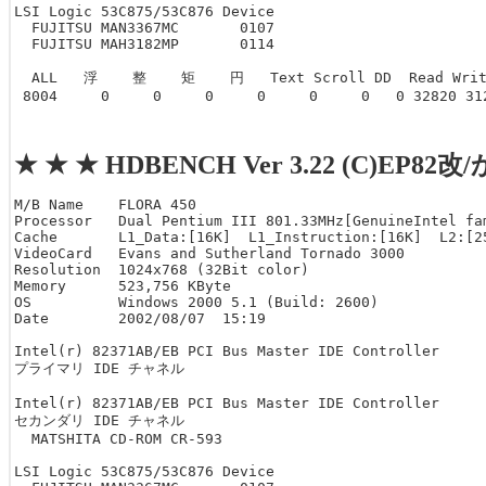
LSI Logic 53C875/53C876 Device

  FUJITSU MAN3367MC       0107

  FUJITSU MAH3182MP       0114

  ALL   浮    整    矩    円   Text Scroll DD  Read Write
 8004     0     0     0     0     0     0   0 32820 31
★ ★ ★ HDBENCH Ver 3.22 (C)EP82改
M/B Name    FLORA 450  

Processor   Dual Pentium III 801.33MHz[GenuineIntel fam
Cache       L1_Data:[16K]  L1_Instruction:[16K]  L2:[25
VideoCard   Evans and Sutherland Tornado 3000  

Resolution  1024x768 (32Bit color)  

Memory      523,756 KByte  

OS          Windows 2000 5.1 (Build: 2600)   

Date        2002/08/07  15:19  

Intel(r) 82371AB/EB PCI Bus Master IDE Controller

プライマリ IDE チャネル

Intel(r) 82371AB/EB PCI Bus Master IDE Controller

セカンダリ IDE チャネル

  MATSHITA CD-ROM CR-593

LSI Logic 53C875/53C876 Device
