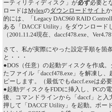
ーティリティディスク」が
必ず
必要と
ロードは
Mylex
の
ダウンロードサイト
的には、「Legacy DAC960 RAID Contr
ある「DACCF Utility」をダウンロ
（2001.11.24現在、daccf478.exe、Ver4
さて、私が実際にやった設定手順を箇
と・・・
●DOS（任意）の起動ディスクを作成
たファイル「daccf478.exe」を解凍
ピーします。（最低でもdaccf.exeは
●起動ディスクをFDDに挿入し、PCの電
後、コマンドラインから「daccf」と入力
押して「DACCF Utility」を起動。