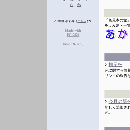
ら
わ
「色見本の館
>
お問い合わせは
こちら
まで
をよみ別・一
Made with
PC-9821
(since 1997.3.15)
>
掲示板
色に関する情
リンクの報告
>
今月の新
新しく追加さ
色。