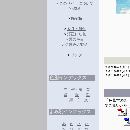
>
このサイトについて
>
Q&A
>
掲示板
>
今月の新色
>
訂正した色
>
襲の色目
>
伝統色の製品
>
リンク
２０２０年１月５
２０１９年１月１
２０１８年１月１
色別インデックス
赤
橙・茶
黄
緑
青
紫
黒・白・灰
「色見本の館
でご覧いただ
よみ別インデックス
あ
か
さ
た
な
は
ま
や